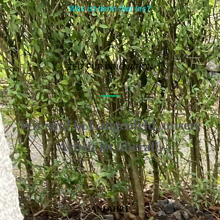
Was ist denn hier los?
ZEIT FÜR INNOVATION
—
Wir sind in Langenfeld,
unsere
Arbeit ist überall.
ANFAHRT