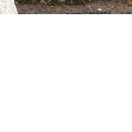
Carl von Hasenburg
Marienkäferweg 14
40764 Langenfeld
KONTAKT
Tel.: [+49
(0)
162 95 0 9697]
Fax: analoge Bilder nur per Post
E-Mail: hasi@hasio.eu
NÜTZLICHE LINKS
Services
News
Team